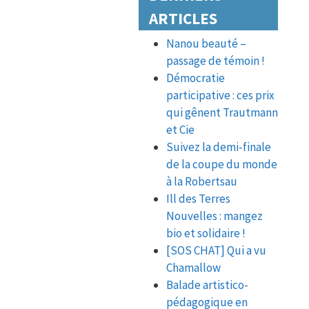
ARTICLES
Nanou beauté –
passage de témoin !
Démocratie
participative : ces prix
qui gênent Trautmann
et Cie
Suivez la demi-finale
de la coupe du monde
à la Robertsau
Ill des Terres
Nouvelles : mangez
bio et solidaire !
[SOS CHAT] Qui a vu
Chamallow
Balade artistico-
pédagogique en