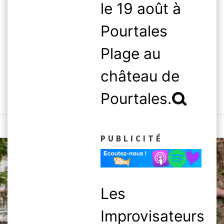
le 19 août à
Skip
to
Pourtales
content
Plage au
château de
Pourtales.
Rechercher :
MENU
PUBLICITÉ
Les
Improvisateurs