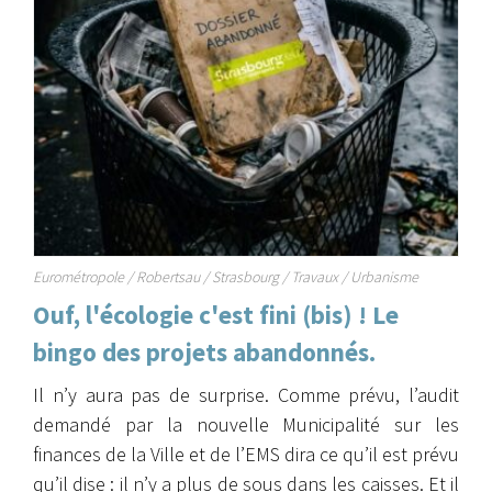
Eurométropole
/
Robertsau
/
Strasbourg
/
Travaux
/
Urbanisme
Ouf, l'écologie c'est fini (bis) ! Le
bingo des projets abandonnés.
Il n’y aura pas de surprise. Comme prévu, l’audit
demandé par la nouvelle Municipalité sur les
finances de la Ville et de l’EMS dira ce qu’il est prévu
qu’il dise : il n’y a plus de sous dans les caisses. Et il