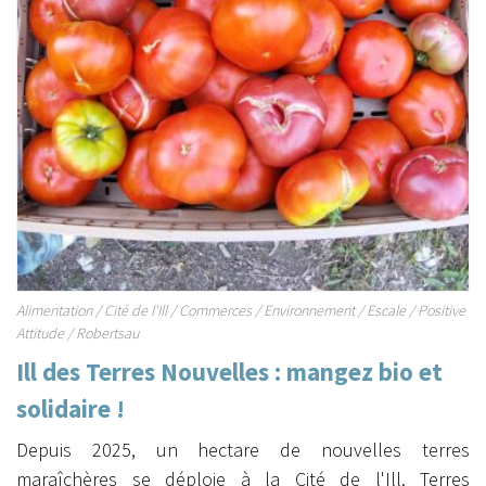
Alimentation
/
Cité de l'Ill
/
Commerces
/
Environnement
/
Escale
/
Positive
Attitude
/
Robertsau
Ill des Terres Nouvelles : mangez bio et
solidaire !
Depuis 2025, un hectare de nouvelles terres
maraîchères se déploie à la Cité de l'Ill. Terres