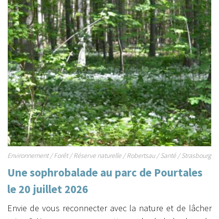
Environnement
/
Forêt
/
Réserve naturelle
/
Robertsau
/
Santé
/
Strasbourg
Une sophrobalade au parc de Pourtales
le 20 juillet 2026
Envie de vous reconnecter avec la nature et de lâcher