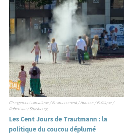
Changement climatique
/
Environnement
/
Humeur
/
Politique
/
Robertsau
/
Strasbourg
Les Cent Jours de Trautmann : la
politique du coucou déplumé