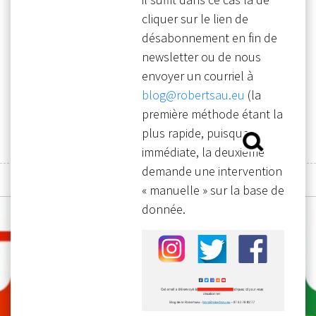
Skip
cliquer sur le lien de
to
désabonnement en fin de
content
newsletter ou de nous
envoyer un courriel à
blog@robertsau.eu
(la
première méthode étant la
plus rapide, puisque
Rechercher :
immédiate, la deuxième
demande une intervention
MENU
« manuelle » sur la base de
donnée.