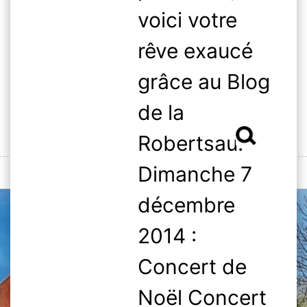
Skip
voici votre
to
content
rêve exaucé
grâce au Blog
de la
Rechercher :
Robertsau.
Dimanche 7
MENU
décembre
2014 :
Concert de
Noël Concert