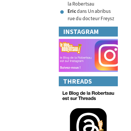
la Robertsau
Eric
dans
Un abribus
rue du docteur Freysz
INSTAGRAM
THREADS