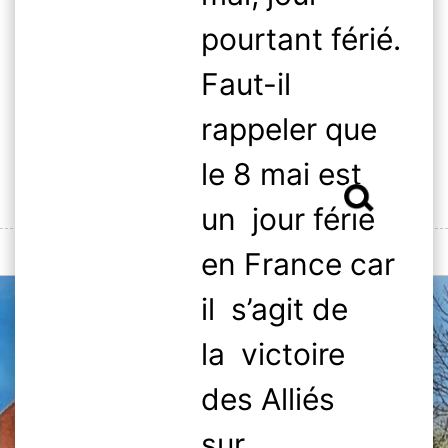
Skip
pourtant férié.
to
content
Faut-il
rappeler que
le 8 mai est
Rechercher :
un jour férié
MENU
en France car
il s’agit de
la victoire
des Alliés
sur…