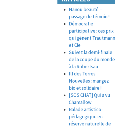
Nanou beauté –
passage de témoin !
Démocratie
participative : ces prix
qui gênent Trautmann
et Cie
Suivez la demi-finale
de la coupe du monde
à la Robertsau
Ill des Terres
Nouvelles : mangez
bio et solidaire !
[SOS CHAT] Qui a vu
Chamallow
Balade artistico-
pédagogique en
réserve naturelle de