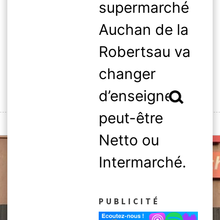
supermarché
Skip
to
Auchan de la
content
Robertsau va
changer
d’enseigne,
Rechercher :
peut-être
MENU
Netto ou
Intermarché.
PUBLICITÉ