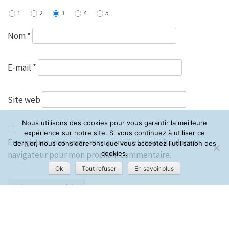
1
2
3
4
5
Nom
*
E-mail
*
Site web
Nous utilisons des cookies pour vous garantir la meilleure
expérience sur notre site. Si vous continuez à utiliser ce
Enregistrer mon nom, mon e-mail et mon site dans le
dernier, nous considérerons que vous acceptez l'utilisation des
cookies.
navigateur pour mon prochain commentaire.
Ok
Tout refuser
En savoir plus
Ce site utilise Akismet pour réduire les indésirables.
En
savoir plus sur la façon dont les données de vos