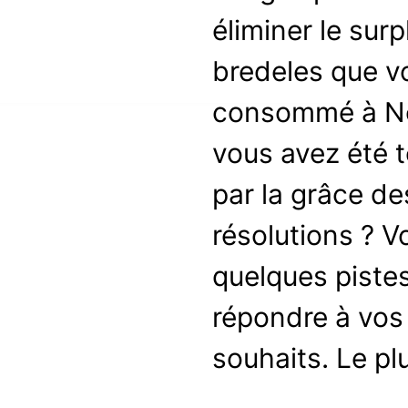
éliminer le sur
bredeles que v
consommé à No
vous avez été 
par la grâce d
résolutions ? Vo
quelques piste
répondre à vos
souhaits. Le p