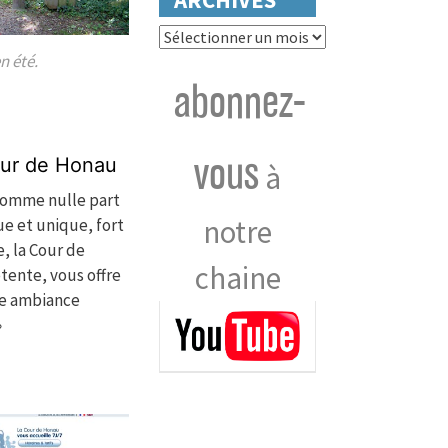
Archives
n été.
abonnez-
vous
our de Honau
à
 comme nulle part
notre
ue et unique, fort
, la Cour de
chaine
tente, vous offre
ne ambiance
»