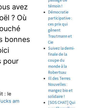
passage de
ous avez
témoin !
Démocratie
ël ? Où
participative :
ces prix qui
touché
gênent
Trautmann et
es bonnes
Cie
Suivez la demi-
ici
finale de la
s pour
coupe du
monde à la
Robertsau
Ill des Terres
Nouvelles :
mangez bio et
t : le
solidaire !
Fucks am
[SOS CHAT] Qui