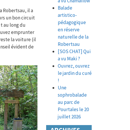
a vu Chamallow
Balade
a Robertsau, il a
artistico-
urs un bon circuit
pédagogique
ut au long du
en réserve
pouvez emprunter
naturelle de la
este la voiture (il
Robertsau
onseil évident de
[SOS CHAT] Qui
a vu Maki ?
Ouvrez, ouvrez
le jardin du curé
!
Une
sophrobalade
au parc de
Pourtales le 20
juillet 2026
ARCHIVES