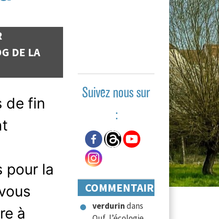
R
G DE LA
Suivez nous sur
 de fin
:
nt
s pour la
COMMENTAIRES
 vous
verdurin
dans
re à
Ouf, l’écologie