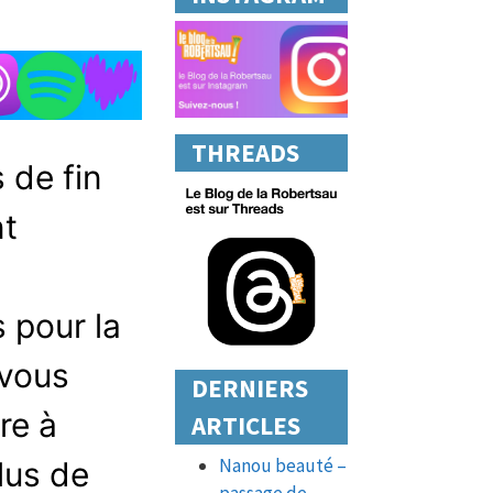
THREADS
 de fin
nt
s pour la
 vous
DERNIERS
re à
ARTICLES
Nanou beauté –
plus de