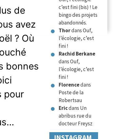
c’est fini (bis) ! Le
plus de
bingo des projets
ous avez
abandonnés.
Thor
dans
Ouf,
ël ? Où
l’écologie, c’est
fini !
touché
Rachid Berkane
dans
Ouf,
es bonnes
l’écologie, c’est
fini !
ici
Florence
dans
s pour
Poste de la
Robertsau
Eric
dans
Un
abribus rue du
lus…
docteur Freysz
INSTAGRAM