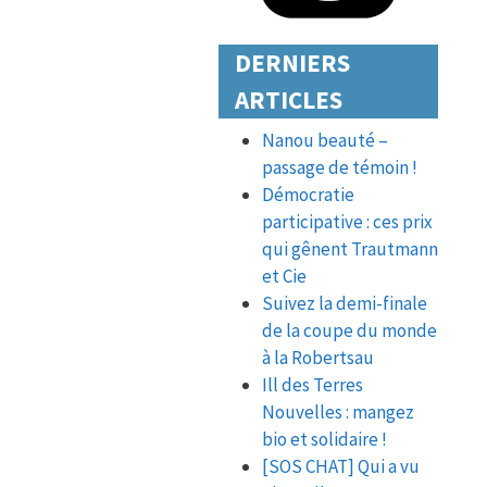
DERNIERS
ARTICLES
Nanou beauté –
passage de témoin !
Démocratie
participative : ces prix
qui gênent Trautmann
et Cie
Suivez la demi-finale
de la coupe du monde
à la Robertsau
Ill des Terres
Nouvelles : mangez
bio et solidaire !
[SOS CHAT] Qui a vu