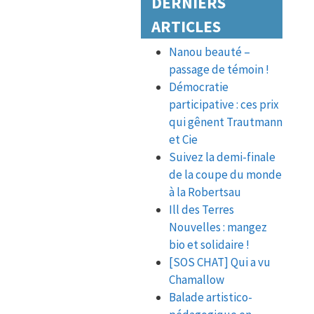
DERNIERS
ARTICLES
Nanou beauté –
passage de témoin !
Démocratie
participative : ces prix
qui gênent Trautmann
et Cie
Suivez la demi-finale
de la coupe du monde
à la Robertsau
Ill des Terres
Nouvelles : mangez
bio et solidaire !
[SOS CHAT] Qui a vu
Chamallow
Balade artistico-