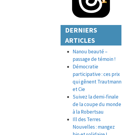
DERNIERS
ARTICLES
Nanou beauté –
passage de témoin !
Démocratie
participative : ces prix
qui gênent Trautmann
et Cie
Suivez la demi-finale
de la coupe du monde
à la Robertsau
Ill des Terres
Nouvelles : mangez
bio et solidaire !