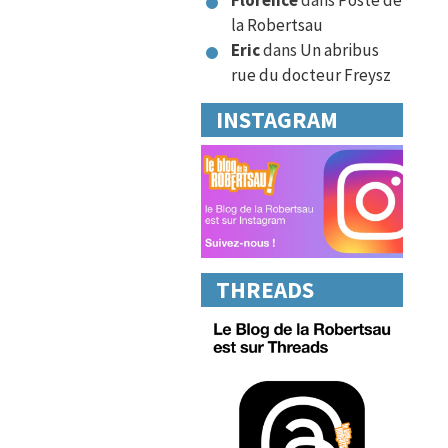
Florence
dans
Poste de
la Robertsau
Eric
dans
Un abribus
rue du docteur Freysz
INSTAGRAM
THREADS