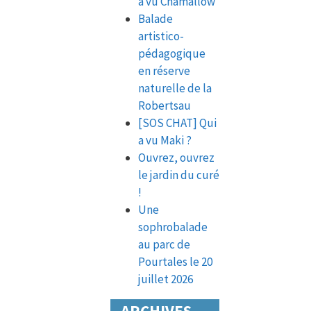
a vu Chamallow
Balade
artistico-
pédagogique
en réserve
naturelle de la
Robertsau
[SOS CHAT] Qui
a vu Maki ?
Ouvrez, ouvrez
le jardin du curé
!
Une
sophrobalade
au parc de
Pourtales le 20
juillet 2026
ARCHIVES