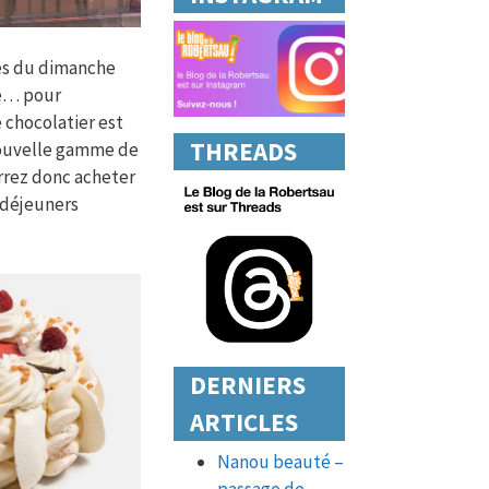
nes du dimanche
ne… pour
chocolatier est
THREADS
nouvelle gamme de
rrez donc acheter
s déjeuners
DERNIERS
ARTICLES
Nanou beauté –