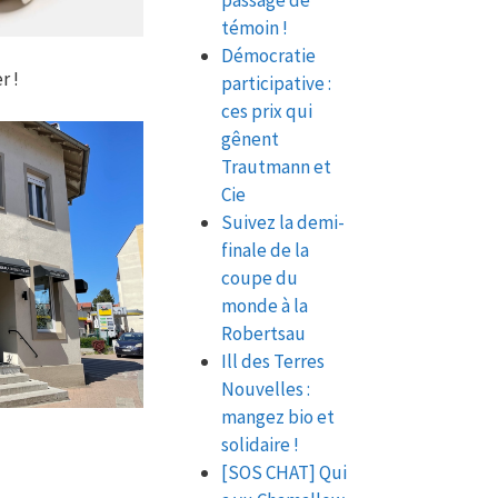
passage de
témoin !
Démocratie
r !
participative :
ces prix qui
gênent
Trautmann et
Cie
Suivez la demi-
finale de la
coupe du
monde à la
Robertsau
Ill des Terres
Nouvelles :
mangez bio et
solidaire !
[SOS CHAT] Qui