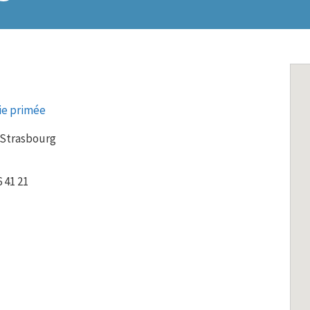
rie primée
 Strasbourg
6 41 21