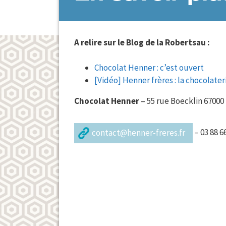
A relire sur le Blog de la Robertsau :
Chocolat Henner : c’est ouvert
[Vidéo] Henner frères : la chocolate
Chocolat Henner
– 55 rue Boecklin 67000
– 03 88 6
contact@henner-freres.fr