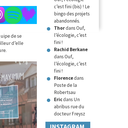
c’est fini (bis) ! Le
bingo des projets
abandonnés.
Thor
dans
Ouf,
l’écologie, c’est
quipe de se
fini !
lleur d’elle
Rachid Berkane
ure.
dans
Ouf,
l’écologie, c’est
fini !
Florence
dans
Poste de la
Robertsau
Eric
dans
Un
abribus rue du
docteur Freysz
INSTAGRAM