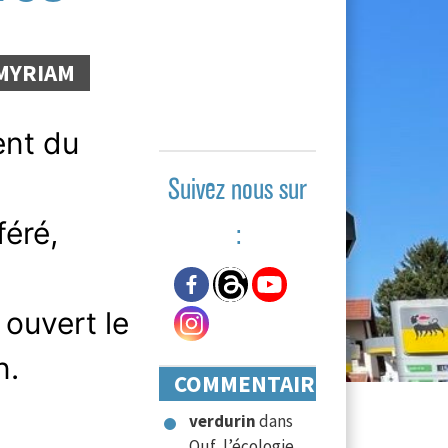
MYRIAM
ent du
Suivez nous sur
féré,
:
ouvert le
n.
COMMENTAIRES
verdurin
dans
Ouf, l’écologie