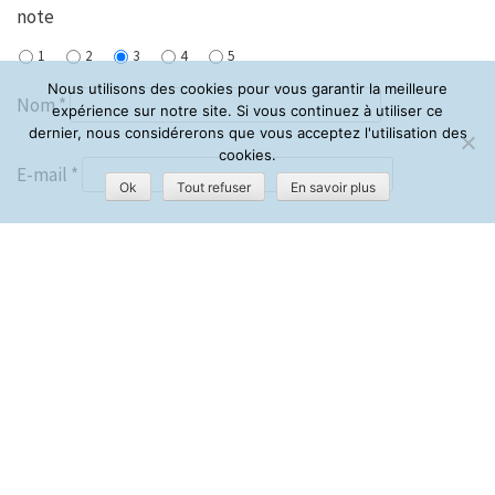
note
1
2
3
4
5
Nous utilisons des cookies pour vous garantir la meilleure
Nom
*
expérience sur notre site. Si vous continuez à utiliser ce
dernier, nous considérerons que vous acceptez l'utilisation des
cookies.
E-mail
*
Ok
Tout refuser
En savoir plus
Site web
Enregistrer mon nom, mon e-mail et mon site dans le
navigateur pour mon prochain commentaire.
Ce site utilise Akismet pour réduire les indésirables.
En