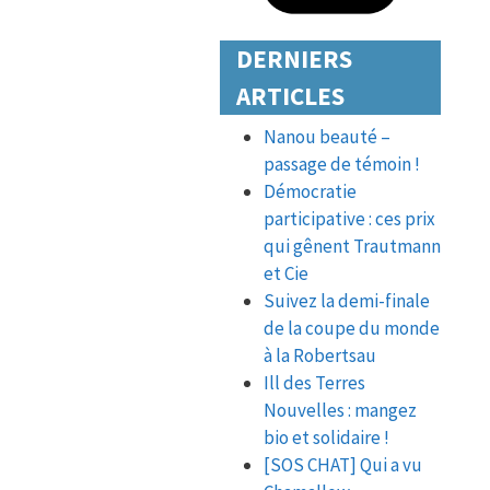
DERNIERS
ARTICLES
Nanou beauté –
passage de témoin !
Démocratie
participative : ces prix
qui gênent Trautmann
et Cie
Suivez la demi-finale
de la coupe du monde
à la Robertsau
Ill des Terres
Nouvelles : mangez
bio et solidaire !
[SOS CHAT] Qui a vu