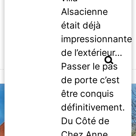
Skip
Alsacienne
to
content
était déjà
impressionnante
de l’extérieur…
Rechercher :
Passer le pas
MENU
de porte c’est
être conquis
définitivement.
Du Côté de
Chez Anne,