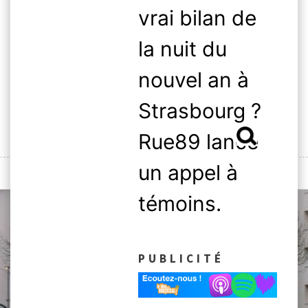
Skip
vrai bilan de
to
content
la nuit du
nouvel an à
Strasbourg ?
Rechercher :
Rue89 lance
un appel à
MENU
témoins.
PUBLICITÉ