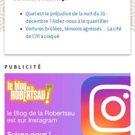
Quel est le préjudice de la nuit du 31-
décembre ? Aidez-nous à le quantifier
Voitures brûlées, témoins agressés… La cité
de l’Ill a craqué
PUBLICITÉ