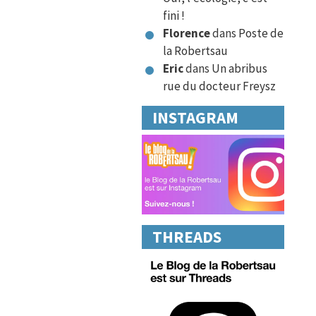
fini !
Florence
dans
Poste de
la Robertsau
Eric
dans
Un abribus
rue du docteur Freysz
INSTAGRAM
THREADS