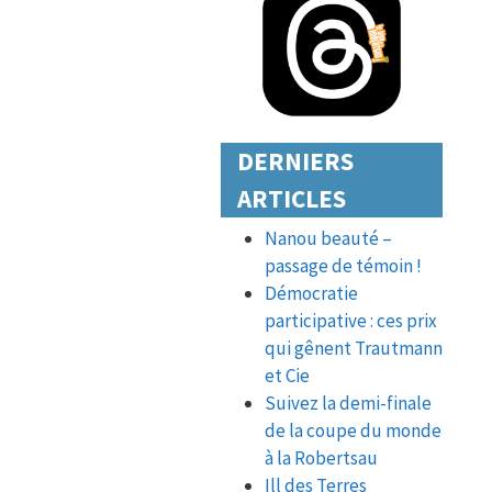
DERNIERS
ARTICLES
Nanou beauté –
passage de témoin !
Démocratie
participative : ces prix
qui gênent Trautmann
et Cie
Suivez la demi-finale
de la coupe du monde
à la Robertsau
Ill des Terres