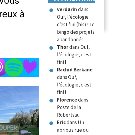
 vous
verdurin
dans
reux à
Ouf, l’écologie
c’est fini (bis) ! Le
bingo des projets
abandonnés.
Thor
dans
Ouf,
l’écologie, c’est
fini !
Rachid Berkane
dans
Ouf,
l’écologie, c’est
fini !
Florence
dans
Poste de la
Robertsau
Eric
dans
Un
abribus rue du