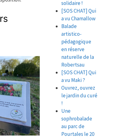
solidaire !
[SOS CHAT] Qui
urs
a vu Chamallow
Balade
artistico-
pédagogique
en réserve
naturelle de la
Robertsau
[SOS CHAT] Qui
a vu Maki ?
Ouvrez, ouvrez
le jardin du curé
!
Une
sophrobalade
au parc de
Pourtales le 20