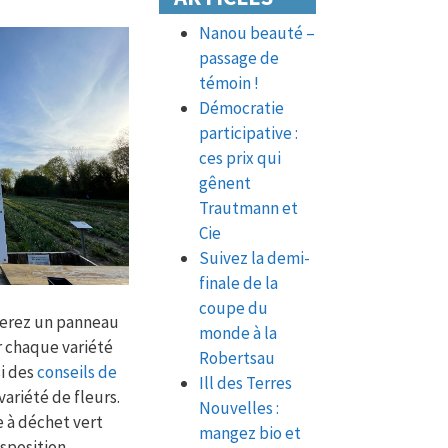
Nanou beauté –
passage de
témoin !
Démocratie
participative :
ces prix qui
gênent
Trautmann et
Cie
Suivez la demi-
finale de la
coupe du
verez un panneau
monde à la
r chaque variété
Robertsau
si des
conseils de
Ill des Terres
variété de fleurs.
Nouvelles :
 à déchet vert
mangez bio et
sposition.