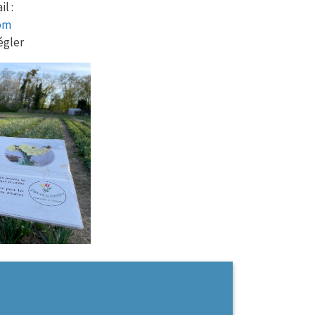
l :
om
régler