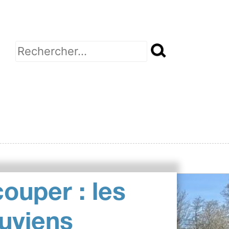
Rechercher :
couper : les
uviens