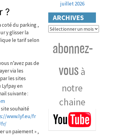
juillet 2026
r ?
ARCHIVES
à coté du parking ,
Archives
r y glisser la
que le tarif selon
abonnez-
 vous n’avez pas de
vous
à
yer via les
par les sites
notre
u Lyfpay en
ail suivante :
chaine
om
 site souhaité
s://www.lyf.eu/fr
fr/
uer un paiement » ,