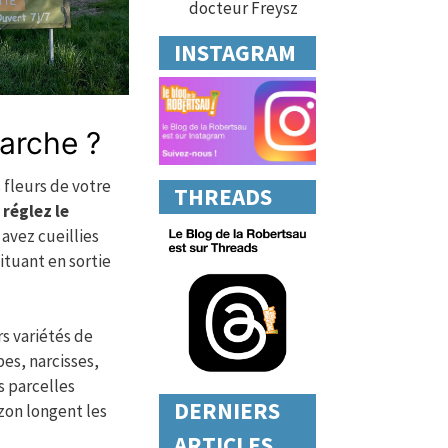
docteur Freysz
INSTAGRAM
arche ?
 fleurs de votre
THREADS
s
réglez le
avez cueillies
ituant en sortie
s variétés de
pes, narcisses,
s parcelles
DERNIERS
zon longent les
ARTICLES