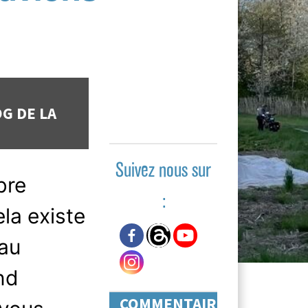
G DE LA
Suivez nous sur
bre
:
ela existe
 au
nd
COMMENTAIRES