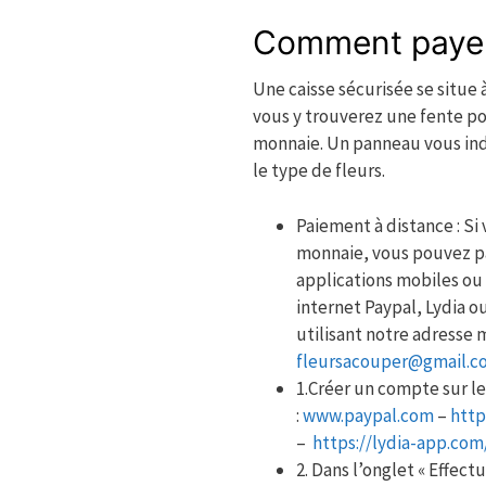
Comment paye
Une caisse sécurisée se situe 
vous y trouverez une fente pou
monnaie. Un panneau vous indi
le type de fleurs.
Paiement à distance : Si
monnaie, vous pouvez pa
applications mobiles ou 
internet Paypal, Lydia o
utilisant notre adresse m
fleursacouper@gmail.c
1.Créer un compte sur le
:
www.paypal.com
–
http
–
https://lydia-app.com/
2. Dans l’onglet « Effect