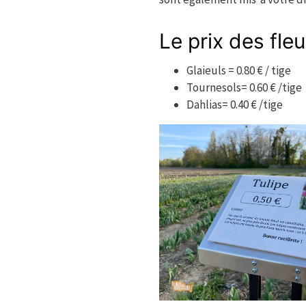
Le prix des fle
Glaieuls = 0.80 € / tige
Tournesols= 0.60 € /tige
Dahlias= 0.40 € /tige