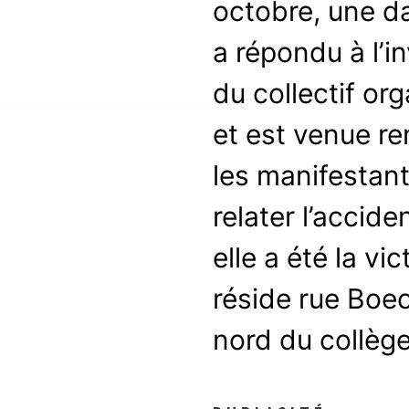
octobre, une 
a répondu à l’in
du collectif or
et est venue re
les manifestan
relater l’accide
elle a été la vic
réside rue Boec
nord du collèg