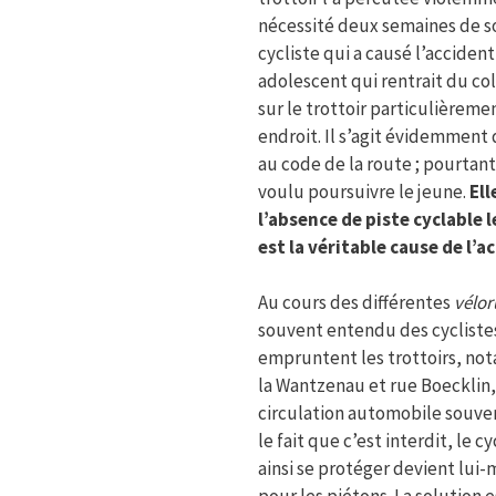
nécessité deux semaines de soi
cycliste qui a causé l’accident
adolescent qui rentrait du col
sur le trottoir particulièremen
endroit. Il s’agit évidemment 
au code de la route ; pourtant
voulu poursuivre le jeune.
Ell
l’absence de piste cyclable l
est la véritable cause de l’a
Au cours des différentes
vélor
souvent entendu des cyclistes
empruntent les trottoirs, n
la Wantzenau et rue Boecklin,
circulation automobile souve
le fait que c’est interdit, le c
ainsi se protéger devient lu