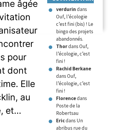
dame âgée
verdurin
dans
vitation
Ouf, l’écologie
c’est fini (bis) ! Le
ganisateur
bingo des projets
abandonnés.
ncontrer
Thor
dans
Ouf,
l’écologie, c’est
ts pour
fini !
nt dont
Rachid Berkane
dans
Ouf,
time. Elle
l’écologie, c’est
fini !
klin, au
Florence
dans
Poste de la
e, et…
Robertsau
Eric
dans
Un
abribus rue du