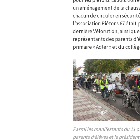
pour les piétons. La solution
un aménagement de la chauss
chacun de circuler en sécurit
l’association Piétons 67 était 
dernière Vélorution, ainsi que
représentants des parents d’é
primaire « Adler » et du collèg
Parmi les manifestants du 11 o
parents d’élèves et le président