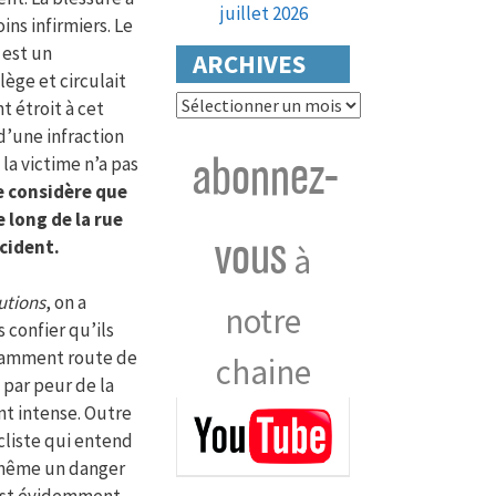
juillet 2026
ns infirmiers. Le
 est un
ARCHIVES
lège et circulait
Archives
t étroit à cet
d’une infraction
abonnez-
 la victime n’a pas
e considère que
e long de la rue
vous
ccident.
à
utions
, on a
notre
 confier qu’ils
otamment route de
chaine
 par peur de la
nt intense. Outre
ycliste qui entend
i-même un danger