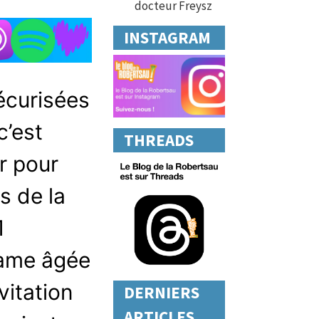
docteur Freysz
INSTAGRAM
écurisées
c’est
THREADS
r pour
s de la
1
dame âgée
vitation
DERNIERS
ARTICLES