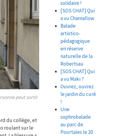
solidaire !
[SOS CHAT] Qui
a vu Chamallow
Balade
artistico-
pédagogique
en réserve
naturelle de la
Robertsau
[SOS CHAT] Qui
a vu Maki ?
Ouvrez, ouvrez
le jardin du curé
rsonne peut sortir
!
Une
sophrobalade
ord du collège, et
au parc de
o roulant sur le
Pourtales le 20
nt. La blessure a