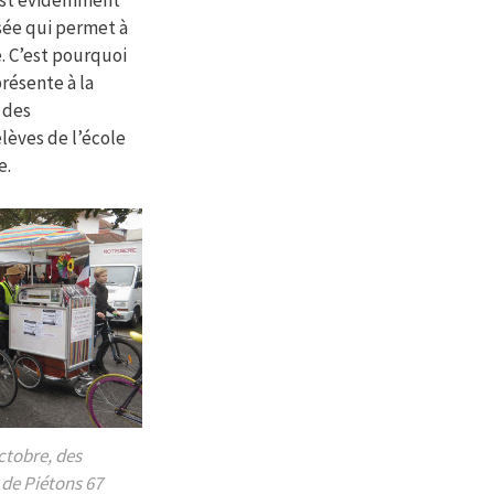
 est évidemment
ée qui permet à
é. C’est pourquoi
présente à la
 des
lèves de l’école
e.
ctobre, des
 de Piétons 67