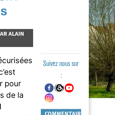
és
PAR
ALAIN
écurisées
Suivez nous sur
c’est
:
r pour
s de la
1
COMMENTAIRES