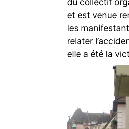
du collectif or
et est venue re
les manifestan
relater l’accide
elle a été la vic