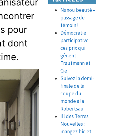
ganisateur
Nanou beauté –
ncontrer
passage de
témoin !
ts pour
Démocratie
participative :
nt dont
ces prix qui
time.
gênent
Trautmann et
Cie
Suivez la demi-
finale de la
coupe du
monde à la
Robertsau
Ill des Terres
Nouvelles :
mangez bio et