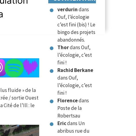
culation
verdurin
dans
a
Ouf, l’écologie
c’est fini (bis) ! Le
bingo des projets
abandonnés.
Thor
dans
Ouf,
l’écologie, c’est
fini !
Rachid Berkane
dans
Ouf,
l’écologie, c’est
lus fluide » de la
fini !
trée / sortie Ouest
Florence
dans
Cité de l’Ill : le
Poste de la
Robertsau
Eric
dans
Un
abribus rue du