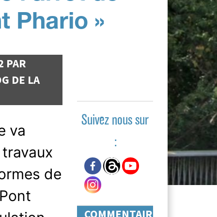
t Phario »
2 PAR
G DE LA
Suivez nous sur
e va
:
 travaux
normes de
 Pont
COMMENTAIRES