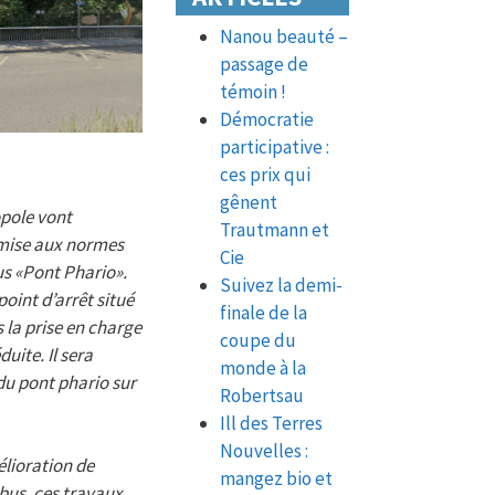
Nanou beauté –
passage de
témoin !
Démocratie
participative :
ces prix qui
gênent
opole vont
Trautmann et
 mise aux normes
Cie
bus «Pont Phario».
Suivez la demi-
oint d’arrêt situé
finale de la
 la prise en charge
coupe du
uite. Il sera
monde à la
u pont phario sur
Robertsau
Ill des Terres
Nouvelles :
lioration de
mangez bio et
 bus, ces travaux