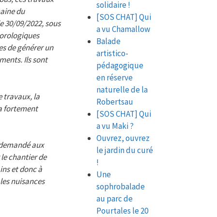
solidaire !
maine du
[SOS CHAT] Qui
e 30/09/2022, sous
a vu Chamallow
éorologiques
Balade
es de générer un
artistico-
ents. Ils sont
pédagogique
en réserve
naturelle de la
 travaux, la
Robertsau
a fortement
[SOS CHAT] Qui
a vu Maki ?
Ouvrez, ouvrez
 demandé aux
le jardin du curé
 le chantier de
!
ains et donc à
Une
 les nuisances
sophrobalade
au parc de
Pourtales le 20