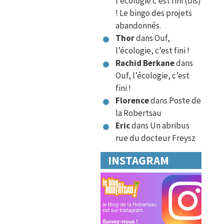
l’écologie c’est fini (bis)
! Le bingo des projets
abandonnés.
Thor
dans
Ouf,
l’écologie, c’est fini !
Rachid Berkane
dans
Ouf, l’écologie, c’est
fini !
Florence
dans
Poste de
la Robertsau
Eric
dans
Un abribus
rue du docteur Freysz
INSTAGRAM