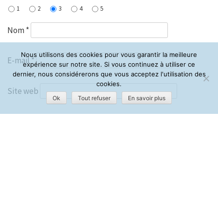
1
2
3
4
5
Nom
*
Nous utilisons des cookies pour vous garantir la meilleure
E-mail
*
expérience sur notre site. Si vous continuez à utiliser ce
dernier, nous considérerons que vous acceptez l'utilisation des
cookies.
Site web
Ok
Tout refuser
En savoir plus
Enregistrer mon nom, mon e-mail et mon site dans le
navigateur pour mon prochain commentaire.
Ce site utilise Akismet pour réduire les indésirables.
En
savoir plus sur la façon dont les données de vos