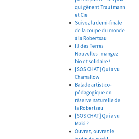
qui gênent Trautmann
et Cie
Suivez la demi-finale
de la coupe du monde
à la Robertsau
Ill des Terres
Nouvelles : mangez
bio et solidaire !
[SOS CHAT] Qui a vu
Chamallow
Balade artistico-
pédagogique en
réserve naturelle de
la Robertsau
[SOS CHAT] Qui a vu
Maki ?
Ouvrez, ouvrez le