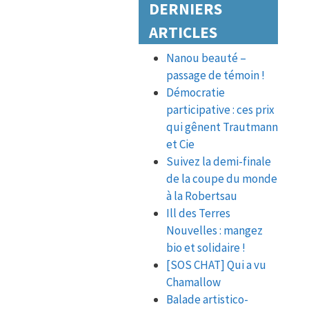
DERNIERS
ARTICLES
Nanou beauté –
passage de témoin !
Démocratie
participative : ces prix
qui gênent Trautmann
et Cie
Suivez la demi-finale
de la coupe du monde
à la Robertsau
Ill des Terres
Nouvelles : mangez
bio et solidaire !
[SOS CHAT] Qui a vu
Chamallow
Balade artistico-