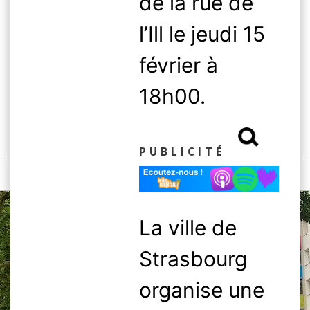
de la rue de
Skip
to
l’Ill le jeudi 15
content
février à
18h00.
Rechercher :
PUBLICITÉ
MENU
La ville de
Strasbourg
organise une