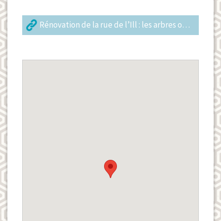
Rénovation de la rue de l’Ill : les arbres ont-ils une chance d’être sauvés ?