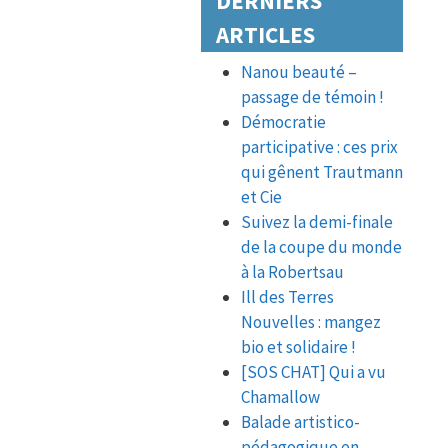
DERNIERS
ARTICLES
Nanou beauté –
passage de témoin !
Démocratie
participative : ces prix
qui gênent Trautmann
et Cie
Suivez la demi-finale
de la coupe du monde
à la Robertsau
Ill des Terres
Nouvelles : mangez
bio et solidaire !
[SOS CHAT] Qui a vu
Chamallow
Balade artistico-
pédagogique en