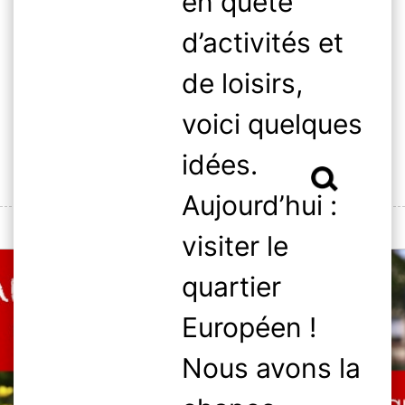
en quête
Skip
to
d’activités et
content
de loisirs,
voici quelques
idées.
Rechercher :
Aujourd’hui :
MENU
visiter le
quartier
Européen !
Nous avons la