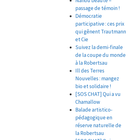
Nanou beauté –
passage de témoin !
Démocratie
participative : ces prix
qui gênent Trautmann
et Cie
Suivez la demi-finale
de la coupe du monde
à la Robertsau
Ill des Terres
Nouvelles : mangez
bio et solidaire !
[SOS CHAT] Qui a vu
Chamallow
Balade artistico-
pédagogique en
réserve naturelle de
la Robertsau